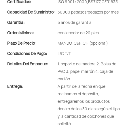
Certificados:
ISO 9001 : 2000,BS7177,CFR1633
Capacidad De Suministro:
50000 pedazos/pedazos por mes
Garantía:
5 años de garantía
Orden Mínima:
contenedor de 20 pies
Plazo De Precio:
MANDO, C&F, CIF (opcional)
Condiciones De Pago:
L/C T/T
Detalles Del Empaque:
1. soporte de madera 2. Bolsa de
PVC 3. papel marrón 4. caja de
cartón
Entrega:
A partir de la fecha en que
recibamos el depósito,
entregaremos los productos
dentro de los 30 días según el tipo
y la cantidad de colchones que
solicitó.