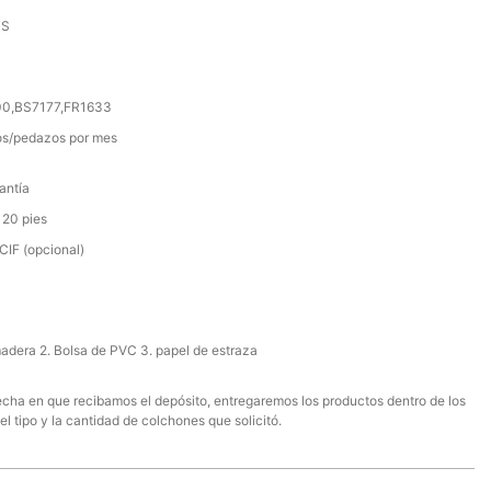
SS
000,BS7177,FR1633
s/pedazos por mes
antía
 20 pies
IF (opcional)
madera 2. Bolsa de PVC 3. papel de estraza
 fecha en que recibamos el depósito, entregaremos los productos dentro de los
el tipo y la cantidad de colchones que solicitó.