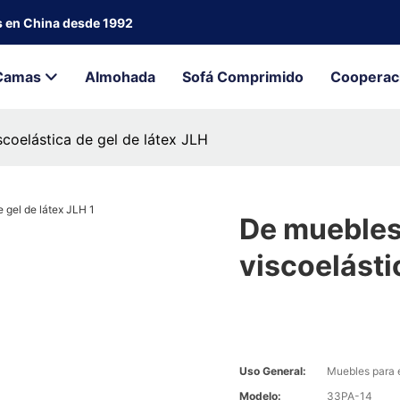
s en China desde 1992
Camas
Almohada
Sofá Comprimido
Cooperac
oelástica de gel de látex JLH
De mueble
viscoelásti
Uso General:
Muebles para 
Modelo:
33PA-14