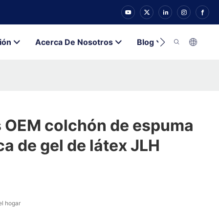
ión
Acerca De Nosotros
Blog
Contacto
s OEM colchón de espuma
ca de gel de látex JLH
el hogar