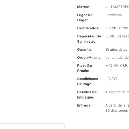
Marca:
JLH MATTRE
Lugar De
Porcelana
Origen:
Certificados:
ISO 9001 : 2
Capacidad De
50000 pedazo
Suministro:
Garantía:
15 años de gar
Orden Mínima:
contenedor de
Plazo De
MANDO, C&F, C
Precio:
Condiciones
L/C T/T
De Pago:
Detalles Del
1. soporte de 
Empaque:
Entrega:
A partir de la
30 días según 