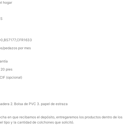
el hogar
SS
000,BS7177,CFR1633
s/pedazos por mes
antía
 20 pies
IF (opcional)
madera 2. Bolsa de PVC 3. papel de estraza
 fecha en que recibamos el depósito, entregaremos los productos dentro de los
el tipo y la cantidad de colchones que solicitó.