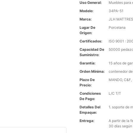
Uso General:
Muebles para 
Modelo:
34PA-51
Marca:
JLH MATTRE
Lugar De
Porcelana
Origen:
Certificados:
ISO 9001 : 2
Capacidad De
50000 pedazo
Suministro:
Garantía:
15 años de gar
Orden Mínima:
contenedor de
Plazo De
MANDO, C&F, C
Precio:
Condiciones
L/C T/T
De Pago:
Detalles Del
1. soporte de 
Empaque:
Entrega:
A partir de la
30 días según 