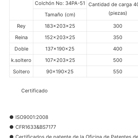
Colchón No: 34PA-51
Cantidad de carga 
(piezas)
Tamaño (cm)
Rey
183x203x25
300
Reina
152x203x25
350
Doble
137x190x25
400
k.soltero
107x203x25
500
Soltero
90x190x25
550
◆◆
Certificado
● ISO9001:2008
● CFR1633&BS7177
● Certificados de patente de la Oficina de Patentes d