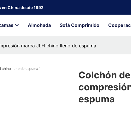
s en China desde 1992
Camas
Almohada
Sofá Comprimido
Cooperac
presión marca JLH chino lleno de espuma
Colchón de
compresión
espuma