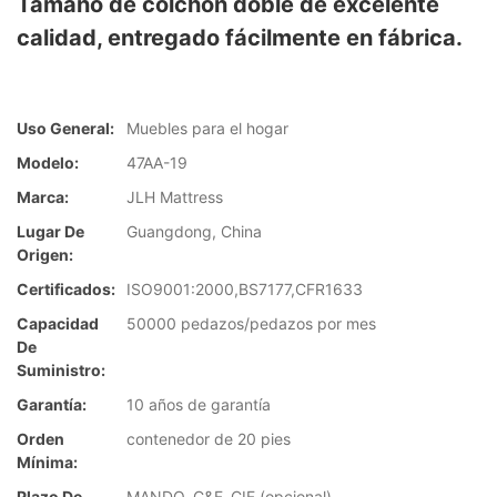
Tamaño de colchón doble de excelente
calidad, entregado fácilmente en fábrica.
Uso General:
Muebles para el hogar
Modelo:
47AA-19
Marca:
JLH Mattress
Lugar De
Guangdong, China
Origen:
Certificados:
ISO9001:2000,BS7177,CFR1633
Capacidad
50000 pedazos/pedazos por mes
De
Suministro:
Garantía:
10 años de garantía
Orden
contenedor de 20 pies
Mínima:
Plazo De
MANDO, C&F, CIF (opcional)