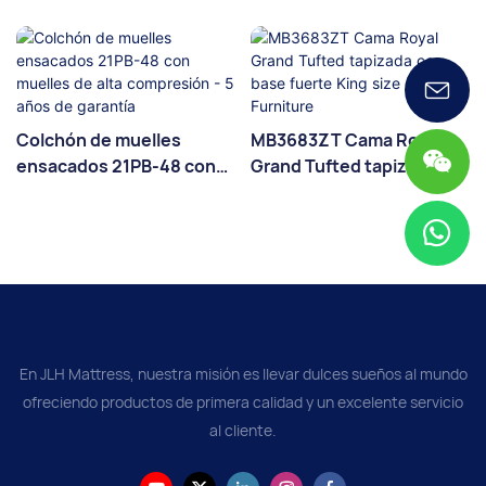
Colchón de muelles
MB3683ZT Cama Royal
ensacados 21PB-48 con
Grand Tufted tapizada
muelles de alta
con base fuerte King size
compresión - 5 años de
- JLH Furniture
garantía
En JLH Mattress, nuestra misión es llevar dulces sueños al mundo
ofreciendo productos de primera calidad y un excelente servicio
al cliente.