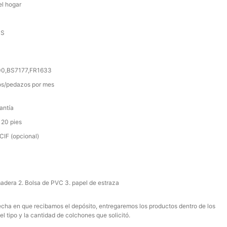
el hogar
SS
000,BS7177,FR1633
s/pedazos por mes
antía
 20 pies
IF (opcional)
madera 2. Bolsa de PVC 3. papel de estraza
 fecha en que recibamos el depósito, entregaremos los productos dentro de los
el tipo y la cantidad de colchones que solicitó.