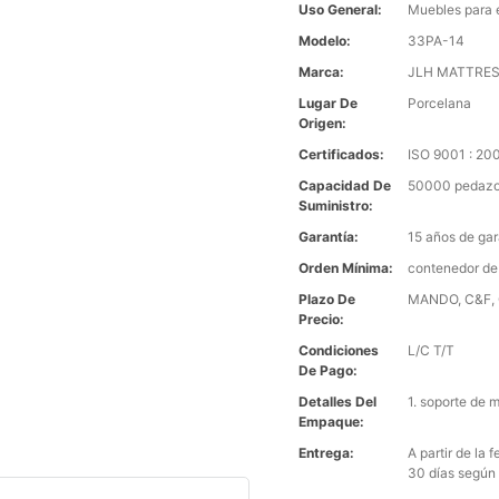
Uso General:
Muebles para 
Modelo:
33PA-14
Marca:
JLH MATTRE
Lugar De
Porcelana
Origen:
Certificados:
ISO 9001 : 2
Capacidad De
50000 pedazo
Suministro:
Garantía:
15 años de gar
Orden Mínima:
contenedor de
Plazo De
MANDO, C&F, C
Precio:
Condiciones
L/C T/T
De Pago:
Detalles Del
1. soporte de 
Empaque:
Entrega:
A partir de la
30 días según 