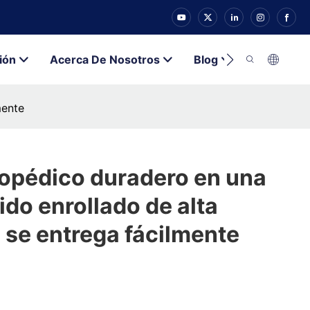
ión
Acerca De Nosotros
Blog
Contacto
mente
opédico duradero en una
jido enrollado de alta
 se entrega fácilmente