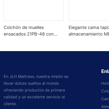
Colchón de muelles
Elegante cama tap
ensacados 21PB-48 con
almacenamiento M
muelles de alta compresión -
tamaños personali
5 años de garantía
colores Precio de fá
Muebles JLH
Enl
En JLH Mattress, nuestra misión es
llevar dulces sueños al mundo
Ho
ofreciendo productos de primera
Col
calidad y un excelente servicio al
Cam
cliente.
Alm