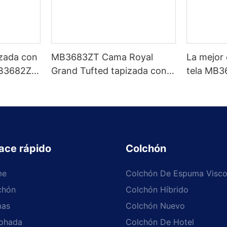
izada con
MB3683ZT Cama Royal
La mejor
B3682ZT,
Grand Tufted tapizada con
tela MB3
zados &
base fuerte King size - JLH
limpieza,
brica -
Furniture
& colores
Muebles 
ace rápido
Colchón
me
Colchón De Espuma Visco
chón
Colchón Híbrido
as
Colchón Nuevo
ohada
Colchón De Hotel