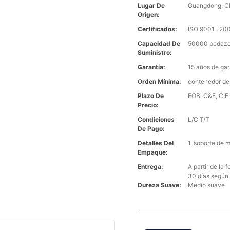
Lugar De
Guangdong, C
Origen:
Certificados:
ISO 9001 : 2
Capacidad De
50000 pedazo
Suministro:
Garantía:
15 años de gar
Orden Mínima:
contenedor de
Plazo De
FOB, C&F, CIF 
Precio:
Condiciones
L/C T/T
De Pago:
Detalles Del
1. soporte de 
Empaque:
Entrega:
A partir de la
30 días según 
Dureza Suave:
Medio suave