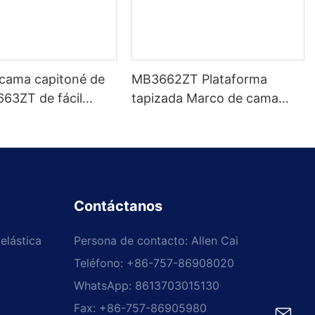
 cama capitoné de
MB3662ZT Plataforma
663ZT de fácil
tapizada Marco de cama
 tamaños variados
Cabecera capitoné Soporte
 Precio de fábrica -
de listones de madera Fácil
JLH
montaje
Contáctanos
elástica
Persona de contacto: Allen Cai
Teléfono: +86-757-86908020
WhatsApp: 8613703015130
Fax: +86-757-86905980