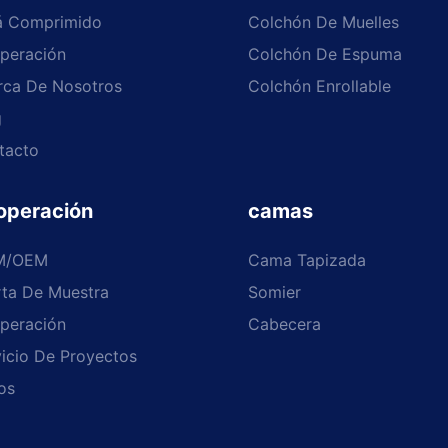
á Comprimido
Colchón De Muelles
peración
Colchón De Espuma
rca De Nosotros
Colchón Enrollable
g
tacto
operación
camas
M/OEM
Cama Tapizada
rta De Muestra
Somier
peración
Cabecera
icio De Proyectos
os