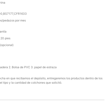
hina
000,BS7177,CFR1633
s/pedazos por mes
antía
 20 pies
(opcional)
madera 2. Bolsa de PVC 3. papel de estraza
 fecha en que recibamos el depósito, entregaremos los productos dentro de los
el tipo y la cantidad de colchones que solicitó.