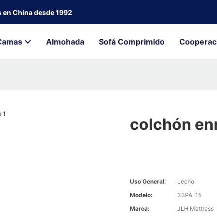
s en China desde 1992
Camas
Almohada
Sofá Comprimido
Cooperac
colchón en
Uso General:
Lecho
Modelo:
33PA-15
Marca:
JLH Mattress