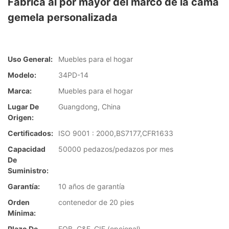
Fábrica al por mayor del marco de la cama
gemela personalizada
Uso General:
Muebles para el hogar
Modelo:
34PD-14
Marca:
Muebles para el hogar
Lugar De
Guangdong, China
Origen:
Certificados:
ISO 9001 : 2000,BS7177,CFR1633
Capacidad
50000 pedazos/pedazos por mes
De
Suministro:
Garantía:
10 años de garantía
Orden
contenedor de 20 pies
Mínima:
Plazo De
FOB, C&F, CIF (opcional)