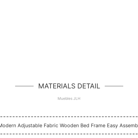
¡Hola Mundo!
d de héroe simple, un componente simple estilo jum
MATERIALS DETAIL
Muebles JLH