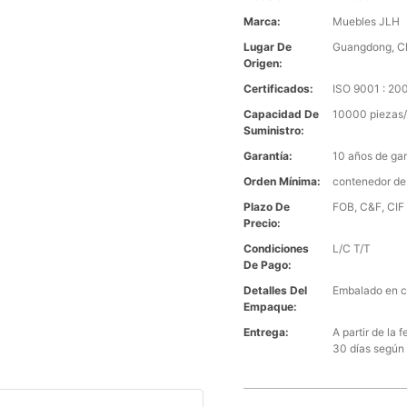
Marca:
Muebles JLH
Lugar De
Guangdong, C
Origen:
Certificados:
ISO 9001 : 2
Capacidad De
10000 piezas/
Suministro:
Garantía:
10 años de gar
Orden Mínima:
contenedor de
Plazo De
FOB, C&F, CIF 
Precio:
Condiciones
L/C T/T
De Pago:
Detalles Del
Embalado en c
Empaque:
Entrega:
A partir de la
30 días según 