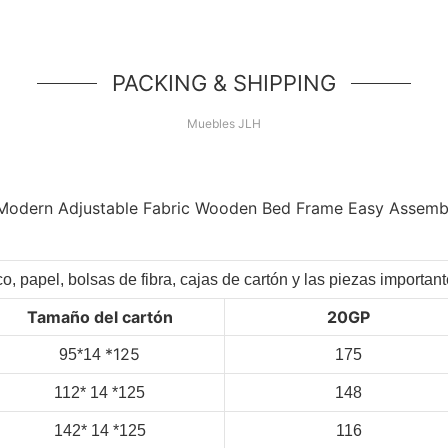
PACKING & SHIPPING
Muebles JLH
co, papel, bolsas de fibra, cajas de cartón y las piezas importa
Tamaño del cartón
20GP
*125
95*14
175
112*
14
*125
148
142*
14
*125
116