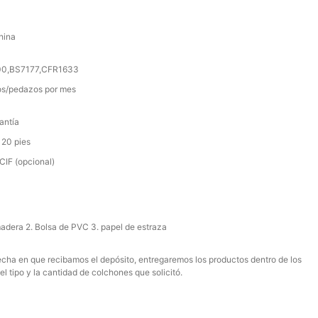
hina
000,BS7177,CFR1633
s/pedazos por mes
antía
 20 pies
IF (opcional)
madera 2. Bolsa de PVC 3. papel de estraza
 fecha en que recibamos el depósito, entregaremos los productos dentro de los
el tipo y la cantidad de colchones que solicitó.