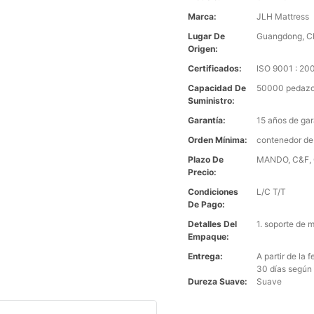
Marca:
JLH Mattress
Lugar De
Guangdong, C
Origen:
Certificados:
ISO 9001 : 2
Capacidad De
50000 pedazo
Suministro:
Garantía:
15 años de gar
Orden Mínima:
contenedor de
Plazo De
MANDO, C&F, C
Precio:
Condiciones
L/C T/T
De Pago:
Detalles Del
1. soporte de 
Empaque:
Entrega:
A partir de la
30 días según 
Dureza Suave:
Suave