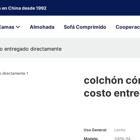
s en China desde 1992
Camas
Almohada
Sofá Comprimido
Cooperac
o entregado directamente
colchón có
costo entr
Uso General:
Lecho
Modelo:
34PA-64