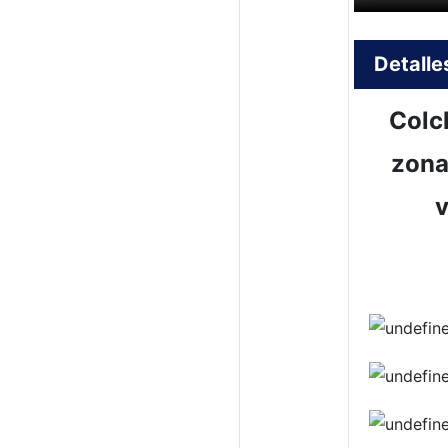
Detalle
Colc
zona
v