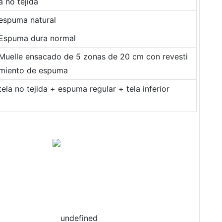
a no tejida
espuma natural
Espuma dura normal
Muelle ensacado de 5 zonas de 20 cm con revesti
miento de espuma
tela no tejida + espuma regular + tela inferior