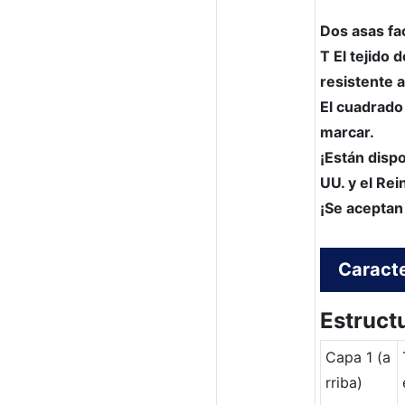
Dos asas fac
T
El tejido 
resistente a
El cuadrado
marcar.
¡Están disp
UU. y el Rei
¡Se aceptan
Caracte
Estruct
Capa 1 (a
rriba)