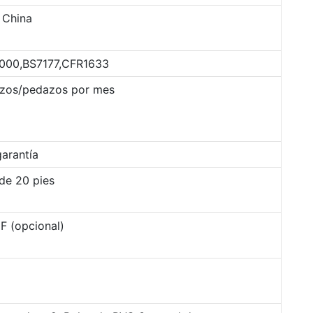
 China
2000,BS7177,CFR1633
zos/pedazos por mes
arantía
de 20 pies
F (opcional)