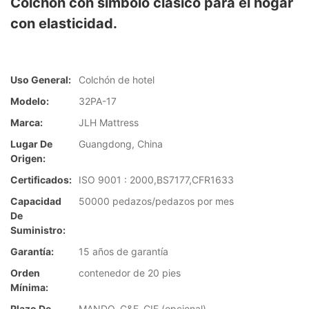
Colchón con símbolo clásico para el hogar
con elasticidad.
Uso General:
Colchón de hotel
Modelo:
32PA-17
Marca:
JLH Mattress
Lugar De
Guangdong, China
Origen:
Certificados:
ISO 9001 : 2000,BS7177,CFR1633
Capacidad
50000 pedazos/pedazos por mes
De
Suministro:
Garantía:
15 años de garantía
Orden
contenedor de 20 pies
Mínima:
Plazo De
MANDO, C&F, CIF (opcional)