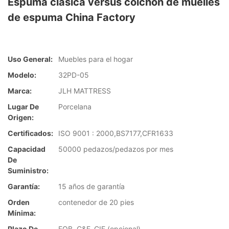
Espuma clásica versus colchón de muelles
de espuma China Factory
Uso General:
Muebles para el hogar
Modelo:
32PD-05
Marca:
JLH MATTRESS
Lugar De
Porcelana
Origen:
Certificados:
ISO 9001 : 2000,BS7177,CFR1633
Capacidad
50000 pedazos/pedazos por mes
De
Suministro:
Garantía:
15 años de garantía
Orden
contenedor de 20 pies
Mínima:
Plazo De
FOB, C&F, CIF (opcional)