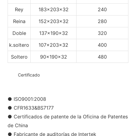
Rey
183x203x32
240
Reina
152x203x32
280
Doble
137x190x32
320
k.soltero
107x203x32
400
Soltero
90x190x32
480
◆◆
Certificado
● ISO9001:2008
● CFR1633&BS7177
● Certificados de patente de la Oficina de Patentes
de China
● Fabricante de auditorías de Intertek