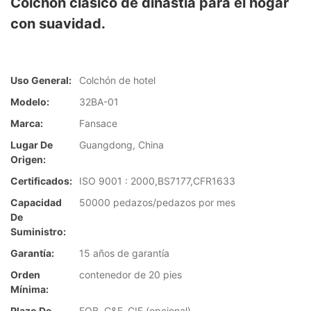
Colchón clásico de dinastía para el hogar
con suavidad.
Uso General:
Colchón de hotel
Modelo:
32BA-01
Marca:
Fansace
Lugar De
Guangdong, China
Origen:
Certificados:
ISO 9001 : 2000,BS7177,CFR1633
Capacidad
50000 pedazos/pedazos por mes
De
Suministro:
Garantía:
15 años de garantía
Orden
contenedor de 20 pies
Mínima:
Plazo De
FOB, C&F, CIF (opcional)