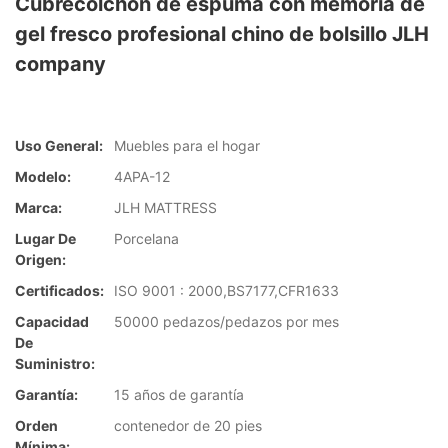
Cubrecolchón de espuma con memoria de
gel fresco profesional chino de bolsillo JLH
company
Uso General:
Muebles para el hogar
Modelo:
4APA-12
Marca:
JLH MATTRESS
Lugar De
Porcelana
Origen:
Certificados:
ISO 9001 : 2000,BS7177,CFR1633
Capacidad
50000 pedazos/pedazos por mes
De
Suministro:
Garantía:
15 años de garantía
Orden
contenedor de 20 pies
Mínima: