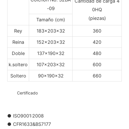
Cantidad de carga 4
-09
0HQ
(piezas)
Tamaño (cm)
Rey
183x203x32
360
Reina
152x203x32
420
Doble
137x190x32
480
k.soltero
107x203x32
600
Soltero
90x190x32
660
◆◆
Certificado
● ISO9001:2008
● CFR1633&BS7177