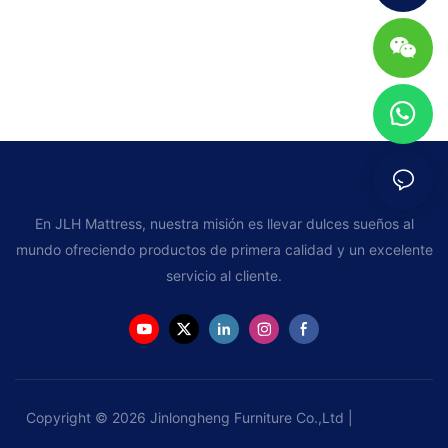
En JLH Mattress, nuestra misión es llevar dulces sueños al
mundo ofreciendo productos de primera calidad y un excelente
servicio al cliente.
Copyright © 2026 Jinlongheng Furniture Co.,Ltd |
Mapa del
sitio