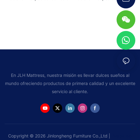
En JLH Mattress, nuestra misión es llevar dulces sueños al
mundo ofreciendo productos de primera calidad y un excelente
servicio al cliente.
Copyright © 2026 Jinlongheng Furniture Co.,Ltd |
Mapa del