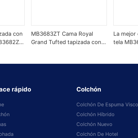
izada con
MB3683ZT Cama Royal
La mejor
B3682ZT,
Grand Tufted tapizada con
tela MB3
zados &
base fuerte King size - JLH
limpieza,
brica -
Furniture
& colores
Muebles 
ace rápido
Colchón
me
Colchón De Espuma Visco
chón
Colchón Híbrido
as
Colchón Nuevo
ohada
Colchón De Hotel