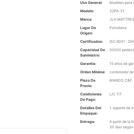
Uso General:
Muebles para 
Modelo:
32PA-31
Marca:
JLH MATTRE
Lugar De
Porcelana
Origen:
Certificados:
ISO 9001 : 2
Capacidad De
50000 pedazo
Suministro:
Garantía:
15 años de gar
Orden Mínima:
contenedor de
Plazo De
MANDO, C&F, C
Precio:
Condiciones
L/C T/T
De Pago:
Detalles Del
1. soporte de 
Empaque:
Entrega:
A partir de la
30 días según 