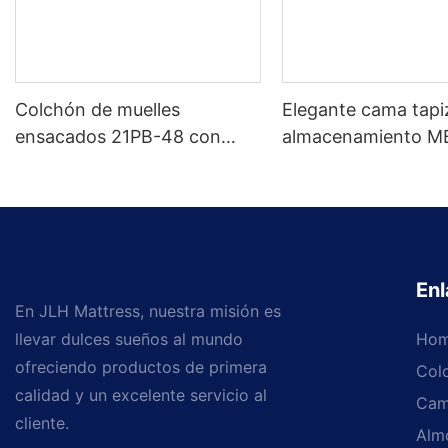
Colchón de muelles
Elegante cama tap
ensacados 21PB-48 con
almacenamiento M
muelles de alta compresión -
tamaños personali
5 años de garantía
colores Precio de fá
Muebles JLH
Enl
En JLH Mattress, nuestra misión es
llevar dulces sueños al mundo
Ho
ofreciendo productos de primera
Col
calidad y un excelente servicio al
Cam
cliente.
Alm