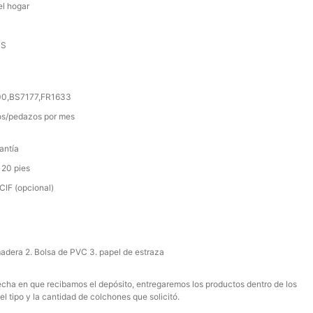
el hogar
SS
000,BS7177,FR1633
s/pedazos por mes
antía
 20 pies
IF (opcional)
madera 2. Bolsa de PVC 3. papel de estraza
 fecha en que recibamos el depósito, entregaremos los productos dentro de los
el tipo y la cantidad de colchones que solicitó.