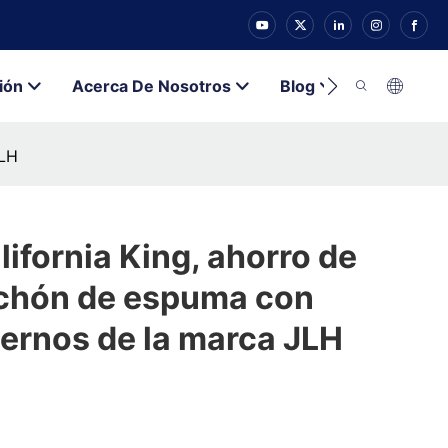
ión
Acerca De Nosotros
Blog
Contacto
JLH
ifornia King, ahorro de
lchón de espuma con
ternos de la marca JLH