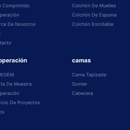
á Comprimido
Colchón De Muelles
peración
Colchón De Espuma
rca De Nosotros
Colchón Enrollable
g
tacto
operación
camas
M/OEM
Cama Tapizada
rta De Muestra
Somier
peración
Cabecera
icio De Proyectos
os