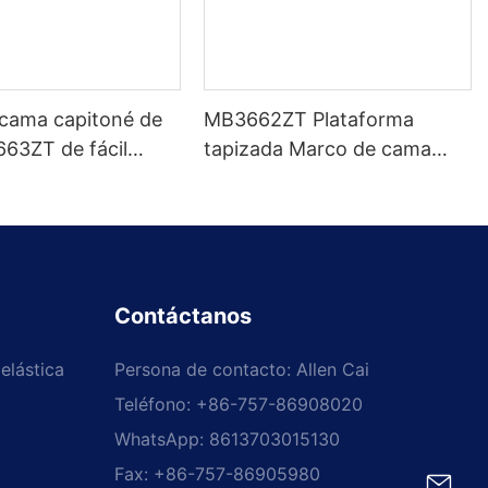
 cama capitoné de
MB3662ZT Plataforma
663ZT de fácil
tapizada Marco de cama
 tamaños variados
Cabecera capitoné Soporte
 Precio de fábrica -
de listones de madera Fácil
JLH
montaje
Contáctanos
elástica
Persona de contacto: Allen Cai
Teléfono: +86-757-86908020
WhatsApp: 8613703015130
Fax: +86-757-86905980