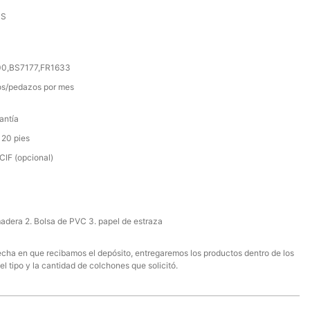
SS
000,BS7177,FR1633
s/pedazos por mes
antía
 20 pies
IF (opcional)
madera 2. Bolsa de PVC 3. papel de estraza
 fecha en que recibamos el depósito, entregaremos los productos dentro de los
el tipo y la cantidad de colchones que solicitó.