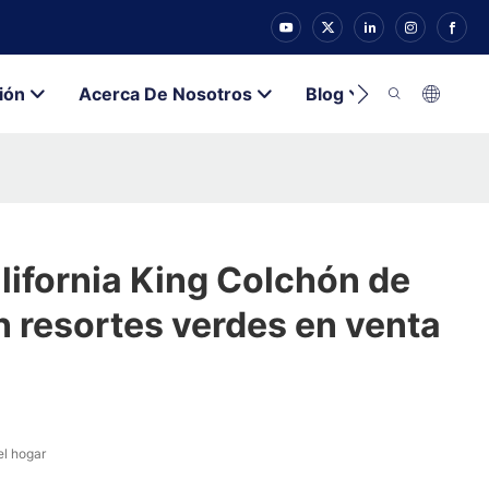
ión
Acerca De Nosotros
Blog
Contacto
ifornia King Colchón de
 resortes verdes en venta
el hogar