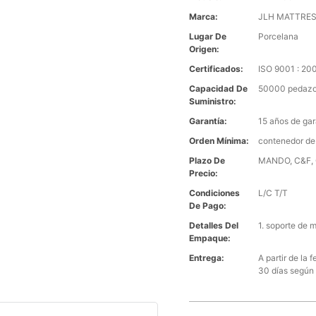
Marca:
JLH MATTRE
Lugar De
Porcelana
Origen:
Certificados:
ISO 9001 : 2
Capacidad De
50000 pedazo
Suministro:
Garantía:
15 años de gar
Orden Mínima:
contenedor de
Plazo De
MANDO, C&F, C
Precio:
Condiciones
L/C T/T
De Pago:
Detalles Del
1. soporte de 
Empaque:
Entrega:
A partir de la
30 días según 