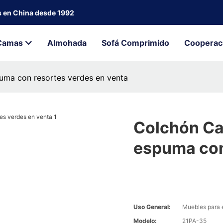
s en China desde 1992
Camas
Almohada
Sofá Comprimido
Cooperac
uma con resortes verdes en venta
Colchón Cal
espuma con
Uso General:
Muebles para 
Modelo:
21PA-35