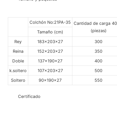
Colchón No:21PA-35
Cantidad de carga 4
(piezas)
Tamaño (cm)
Rey
183x203x27
300
Reina
152x203x27
350
Doble
137x190x27
400
k.soltero
107x203x27
500
Soltero
90x190x27
550
◆◆
Certificado