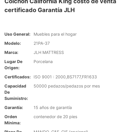
Colchón California King costo de venta
certificado Garantía JLH
Uso General:
Muebles para el hogar
Modelo:
21PA-37
Marca:
JLH MATTRESS
Lugar De
Porcelana
Origen:
Certificados:
ISO 9001 : 2000,BS7177,FR1633
Capacidad
50000 pedazos/pedazos por mes
De
Suministro:
Garantía:
15 años de garantía
Orden
contenedor de 20 pies
Mínima:
Plazo De
MANDO, C&F, CIF (opcional)