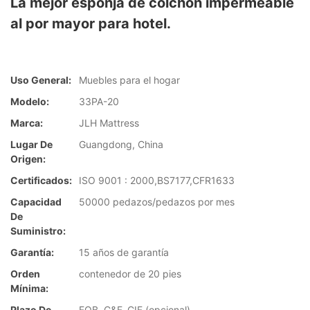
La mejor esponja de colchón impermeable
al por mayor para hotel.
Uso General:
Muebles para el hogar
Modelo:
33PA-20
Marca:
JLH Mattress
Lugar De
Guangdong, China
Origen:
Certificados:
ISO 9001 : 2000,BS7177,CFR1633
Capacidad
50000 pedazos/pedazos por mes
De
Suministro:
Garantía:
15 años de garantía
Orden
contenedor de 20 pies
Mínima:
Plazo De
FOB, C&F, CIF (opcional)