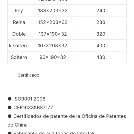
Rey
183x203x32
240
Reina
152x203x32
280
Doble
137x190x32
320
k.soltero
107x203x32
400
Soltero
90x190x32
480
◆◆
Certificado
● ISO9001:2008
● CFR1633&BS7177
● Certificados de patente de la Oficina de Patentes
de China
● Fabricante de auditorías de Intertek