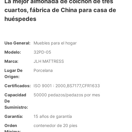
La mejor almohada de colchón de tres
cuartos, fábrica de China para casa de
huéspedes
Uso General:
Muebles para el hogar
Modelo:
32PD-05
Marca:
JLH MATTRESS
Lugar De
Porcelana
Origen:
Certificados:
ISO 9001 : 2000,BS7177,CFR1633
Capacidad
50000 pedazos/pedazos por mes
De
Suministro:
Garantía:
15 años de garantía
Orden
contenedor de 20 pies
Mínima: