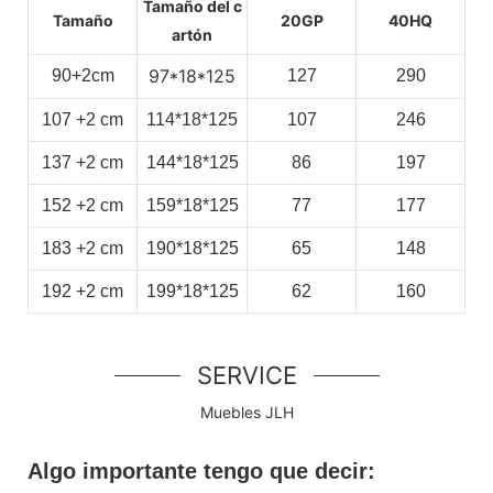
Tamaño del c
Tamaño
20GP
40HQ
artón
97*18*125
90+2cm
127
290
107
+2
cm
114*18*125
107
246
137
+2
cm
144*18*125
86
197
152
+2
cm
159*18*125
77
177
183
+2
cm
190*18*125
65
148
192
+2
cm
199*18*125
62
160
SERVICE
Muebles JLH
Algo importante tengo que decir: