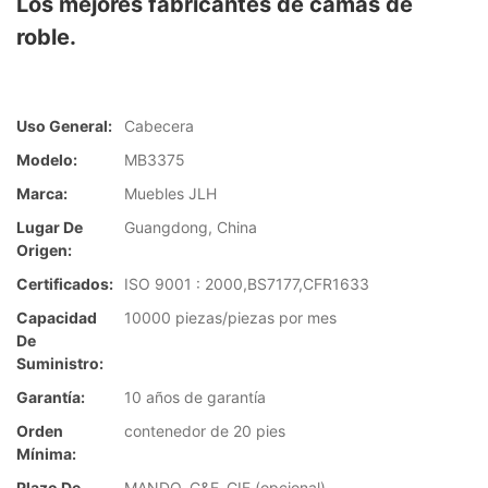
Los mejores fabricantes de camas de
roble.
Uso General:
Cabecera
Modelo:
MB3375
Marca:
Muebles JLH
Lugar De
Guangdong, China
Origen:
Certificados:
ISO 9001 : 2000,BS7177,CFR1633
Capacidad
10000 piezas/piezas por mes
De
Suministro:
Garantía:
10 años de garantía
Orden
contenedor de 20 pies
Mínima:
Plazo De
MANDO, C&F, CIF (opcional)