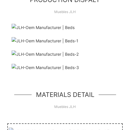
Muebles JLH
¡Hola Mundo!
unidad de héroe simple, un componente simple
estilo jumbotron
MATERIALS DETAIL
Muebles JLH