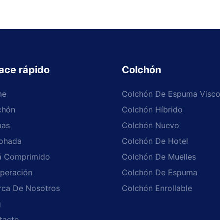
ace rápido
Colchón
me
Colchón De Espuma Visco
chón
Colchón Híbrido
as
Colchón Nuevo
ohada
Colchón De Hotel
á Comprimido
Colchón De Muelles
peración
Colchón De Espuma
rca De Nosotros
Colchón Enrollable
g
tacto