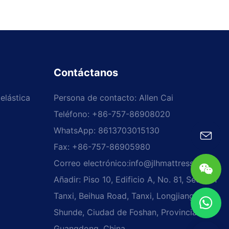
Contáctanos
elástica
Persona de contacto: Allen Cai
Teléfono: +86-757-86908020
WhatsApp: 8613703015130
Fax: +86-757-86905980
Correo electrónico:
info@jlhmattress.cn
Añadir: Piso 10, Edificio A, No. 81, Sección
Tanxi, Beihua Road, Tanxi, Longjiang,
Shunde, Ciudad de Foshan, Provincia de
Guangdong, China