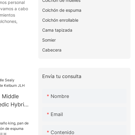
Colchón de muelles
amos personal
levamos a cabo
Colchón de espuma
imientos
Colchón enrollable
olchones,
Cama tapizada
Somier
Cabecera
Envía tu consulta
Nombre
 Middle
edic Hybrid
LH
Email
Contenido