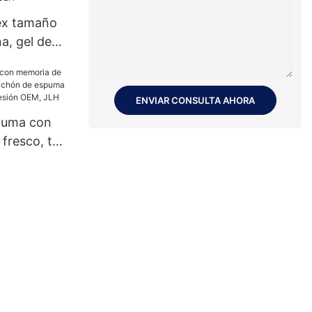
ex tamaño
a, gel de
 de espuma
garantía JLH
ENVIAR CONSULTA AHORA
puma con
 fresco, top
de espuma
e
M, JLH