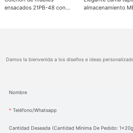
ensacados 21PB-48 con
almacenamiento M
muelles de alta compresión -
tamaños personali
5 años de garantía
colores Precio de fá
Muebles JLH
Damos la bienvenida a los diseños e ideas personalizado
Nombre
Teléfono/whatsapp
Cantidad Deseada (Cantidad Mínima De Pedido: 1x20