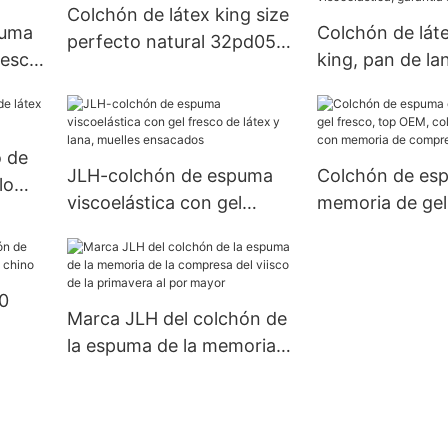
Colchón de látex king size
puma
Colchón de lát
perfecto natural 32pd05
resco
king, pan de lan
JLH
látex, colchón
viscoelástica, 
o de
JLH-colchón de espuma
Colchón de es
lo
viscoelástica con gel
memoria de gel
fresco de látex y lana,
OEM, colchón 
muelles ensacados
con memoria d
compresión OE
0
Marca JLH del colchón de
la espuma de la memoria
rte
de la compresa del viisco
de la primavera al por
mayor