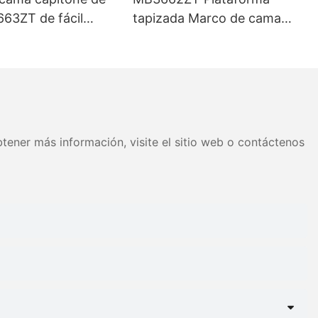
663ZT de fácil
tapizada Marco de cama
 tamaños variados
Cabecera capitoné Soporte
 Precio de fábrica -
de listones de madera Fácil
JLH
montaje
tener más información, visite el sitio web o contáctenos