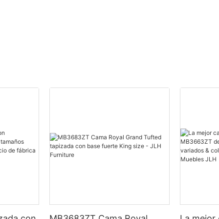
izada con
MB3683ZT Cama Royal
La mejor