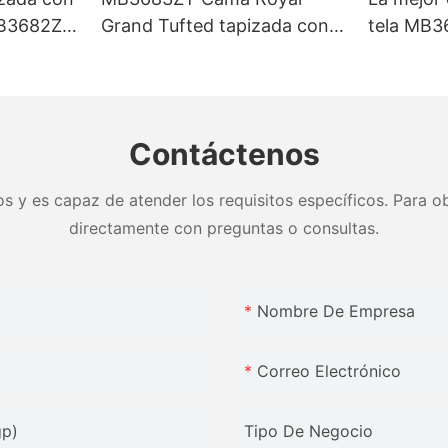
B3682ZT,
Grand Tufted tapizada con
tela MB3
zados &
base fuerte King size - JLH
limpieza,
brica -
Furniture
& colores
Muebles 
Contáctenos
s y es capaz de atender los requisitos específicos. Para ob
directamente con preguntas o consultas.
Nombre De Empresa
Correo Electrónico
gp)
Tipo De Negocio