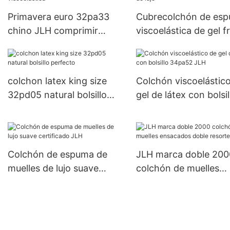
Primavera euro 32pa33
Cubrecolchón de es
chino JLH comprimir
viscoelástica de gel f
colchón de espuma
32pa33 JLH de lujo
viscoelástica
colchon latex king size
Colchón viscoelástic
32pd05 natural bolsillo
gel de látex con bolsil
perfecto
34pa52 JLH
Colchón de espuma de
JLH marca doble 200
muelles de lujo suave
colchón de muelles
certificado JLH
ensacados doble reso
chino