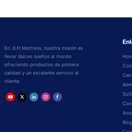
Enl
En JLH Mattress, nuestra misión es
llevar dulces sueños al mundo
Ho
ofreciendo productos de primera
Col
calidad y un excelente servicio al
Cam
cliente.
Alm
Sof
Coo
Ace
Blo
Con