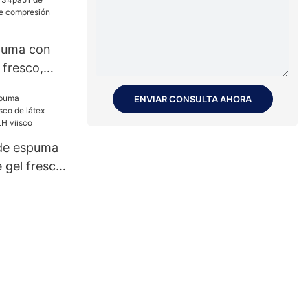
puma con
 fresco,
4pa51 de
ENVIAR CONSULTA AHORA
moria de
M, JLH
de espuma
e gel fresco
to
H viisco