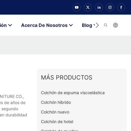
ión
Acerca De Nosotros
Blog
Contacto
MÁS PRODUCTOS
Colchón de espuma viscoelástica
RNITURE CO.,
Colchón híbrido
és de años de
En segundo
Colchón nuevo
en durabilidad
Colchón de hotel