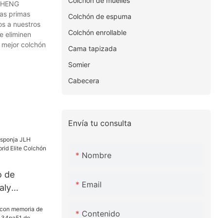
Colchón de muelles
NGHENG
ias primas
Colchón de espuma
os a nuestros
Colchón enrollable
e eliminen
l mejor colchón
Cama tapizada
Somier
Cabecera
Envía tu consulta
Nombre
o de
Email
aly
brid Elite
Contenido
n