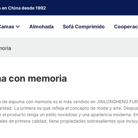
s en China desde 1992
Camas
Almohada
Sofá Comprimido
Cooperac
moria
ma con memoria
ico de espuma con memoria es el más vendido en JINLONGHENG FU
aridad. La primera es que refleja el concepto de moda y arte. Despu
que el producto tenga un estilo novedoso y una apariencia moderna. 
les de primera calidad, tiene propiedades sobresalientes que incluy