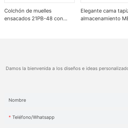
Colchón de muelles
Elegante cama tap
ensacados 21PB-48 con
almacenamiento M
muelles de alta compresión -
tamaños personali
5 años de garantía
colores Precio de fá
Muebles JLH
Damos la bienvenida a los diseños e ideas personalizado
Nombre
Teléfono/whatsapp