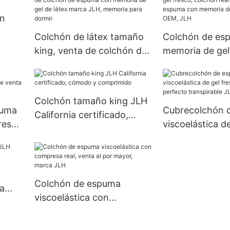
n
Colchón de látex tamaño
Colchón de es
king, venta de colchón de
memoria de gel
espuma con memoria de
colchón real 3
gel de látex marca JLH,
espuma con me
memoria para dormir
compresión OE
Colchón tamaño king JLH
puma
Cubrecolchón 
California certificado,
resco
viscoelástica d
cómodo y comprimido
lujo
de látex perfec
transpirable JL
Colchón de espuma
ia
viscoelástica con
compresa real, venta al
por mayor, marca JLH