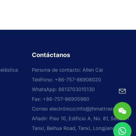
Contáctanos
elástica
Persona de contacto: Allen Cai
Teléfono: +86-757-86908020
WhatsApp: 8613703015130
Fax: +86-757-86905980
Correo electrónico:
info@jlhmattress.cn
Añadir: Piso 10, Edificio A, No. 81, Sección
Tanxi, Beihua Road, Tanxi, Longjiang,