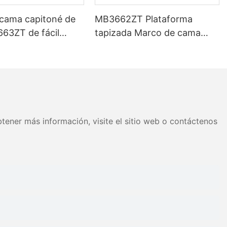
 cama capitoné de
MB3662ZT Plataforma
663ZT de fácil
tapizada Marco de cama
 tamaños variados
Cabecera capitoné Soporte
 Precio de fábrica -
de listones de madera Fácil
JLH
montaje
tener más información, visite el sitio web o contáctenos