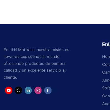
Enl
En JLH Mattress, nuestra misión es
llevar dulces sueños al mundo
Ho
ofreciendo productos de primera
Col
calidad y un excelente servicio al
Cam
cliente.
Alm
Sof
Coo
Ace