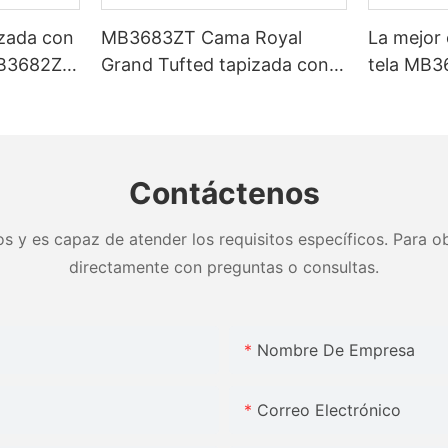
izada con
MB3683ZT Cama Royal
La mejor
B3682ZT,
Grand Tufted tapizada con
tela MB3
zados &
base fuerte King size - JLH
limpieza,
brica -
Furniture
& colores
Muebles 
Contáctenos
s y es capaz de atender los requisitos específicos. Para ob
directamente con preguntas o consultas.
Nombre De Empresa
Correo Electrónico