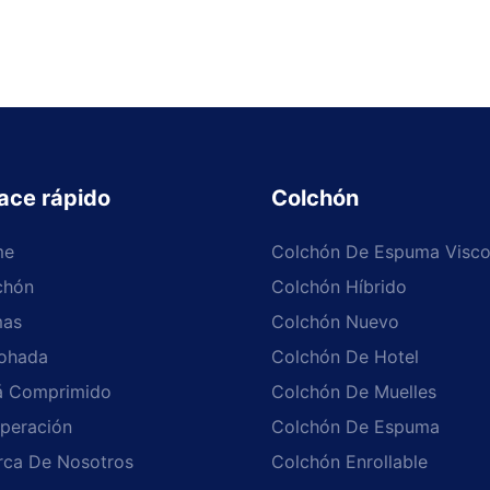
ace rápido
Colchón
me
Colchón De Espuma Visco
chón
Colchón Híbrido
as
Colchón Nuevo
ohada
Colchón De Hotel
á Comprimido
Colchón De Muelles
peración
Colchón De Espuma
rca De Nosotros
Colchón Enrollable