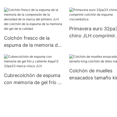
Primavera euro 32pa
chino JLH comprimir
Colchón fresco de la
colchón de espuma
espuma de la memoria de
viscoelástica
la compresión de la
densidad de la marca del
primero JLH del colchón
Colchón de muelles
de la espuma de la
Cubrecolchón de espuma
ensacados tamaño ki
memoria del gel de la
con memoria de gel frío y
colchón de látex mar
calidad
caliente 4apa12 32pa33
JLH
marca viisco JLH