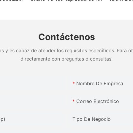
zados &
base fuerte King size - JLH
limpieza,
brica -
Furniture
& colores
Muebles 
Contáctenos
s y es capaz de atender los requisitos específicos. Para ob
directamente con preguntas o consultas.
Nombre De Empresa
Correo Electrónico
gp)
Tipo De Negocio