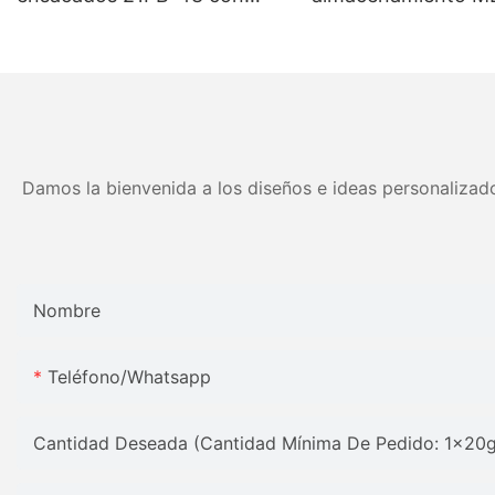
muelles de alta compresión -
tamaños personali
5 años de garantía
colores Precio de fá
Muebles JLH
Damos la bienvenida a los diseños e ideas personalizado
Nombre
Teléfono/whatsapp
Cantidad Deseada (Cantidad Mínima De Pedido: 1x20