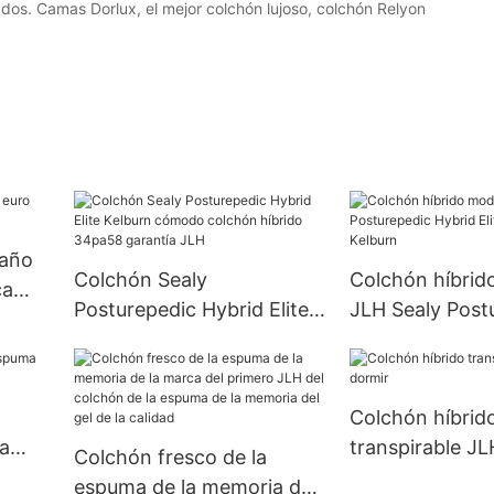
dos. Camas Dorlux, el mejor colchón lujoso, colchón Relyon
maño
Colchón Sealy
Colchón híbri
ca
Posturepedic Hybrid Elite
JLH Sealy Post
Kelburn cómodo colchón
Hybrid Elite Co
híbrido 34pa58 garantía
Kelburn
JLH
Colchón híbrid
a
transpirable JL
Colchón fresco de la
dormir
espuma de la memoria de