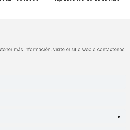
 tamaños variados
Cabecera capitoné Soporte
 Precio de fábrica -
de listones de madera Fácil
JLH
montaje
tener más información, visite el sitio web o contáctenos