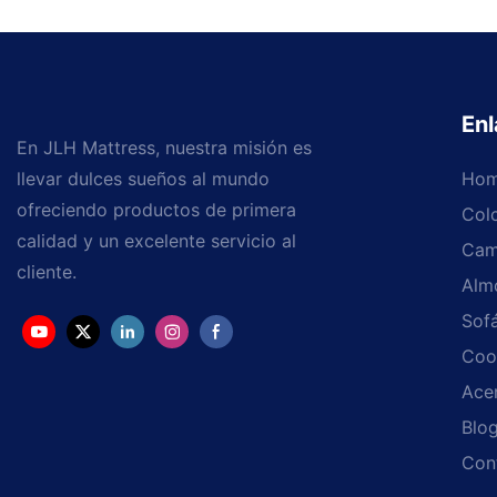
Enl
En JLH Mattress, nuestra misión es
llevar dulces sueños al mundo
Ho
ofreciendo productos de primera
Col
calidad y un excelente servicio al
Cam
cliente.
Alm
Sof
Coo
Ace
Blo
Con