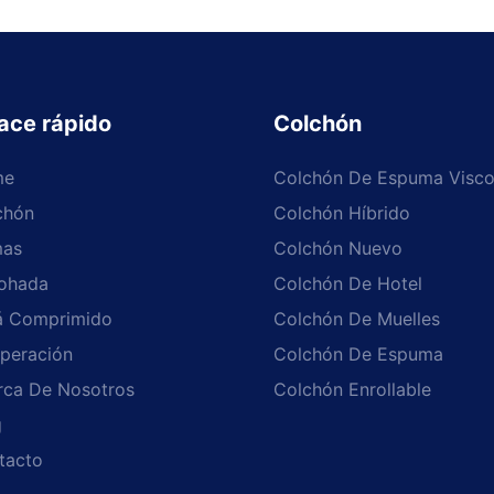
ace rápido
Colchón
me
Colchón De Espuma Visco
chón
Colchón Híbrido
as
Colchón Nuevo
ohada
Colchón De Hotel
á Comprimido
Colchón De Muelles
peración
Colchón De Espuma
rca De Nosotros
Colchón Enrollable
g
tacto