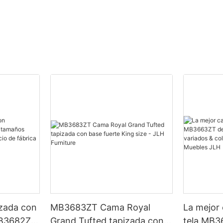
izada con
MB3683ZT Cama Royal
La mejor
B3682ZT,
Grand Tufted tapizada con
tela MB3