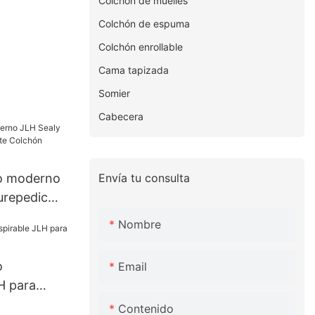
Colchón de muelles
Colchón de espuma
Colchón enrollable
Cama tapizada
Somier
Cabecera
Envía tu consulta
do moderno
urepedic
lchón
Nombre
o
Email
H para
Contenido