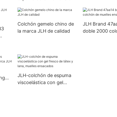
la marca del primero JLH
del colchón de la espuma
de la memoria del gel de la
Colchón gemelo chino de
JLH Brand 47a
calidad
33
la marca JLH de calidad
doble 2000 col
muelles ensaca
JLH-colchón de espuma
ng
viscoelástica con gel
ca
fresco de látex y lana,
muelles ensacados