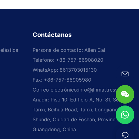
Contáctanos
elástica
Persona de contacto: Allen Cai
Teléfono: +86-757-86908020
WhatsApp: 8613703015130
Fax: +86-757-86905980
Correo electrónico:
info@jlhmattress.cn
Añadir: Piso 10, Edificio A, No. 81, Sección
Tanxi, Beihua Road, Tanxi, Longjiang,
Shunde, Ciudad de Foshan, Provincia de
Guangdong, China