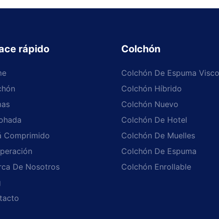
ace rápido
Colchón
me
Colchón De Espuma Visco
chón
Colchón Híbrido
as
Colchón Nuevo
ohada
Colchón De Hotel
á Comprimido
Colchón De Muelles
peración
Colchón De Espuma
rca De Nosotros
Colchón Enrollable
g
tacto