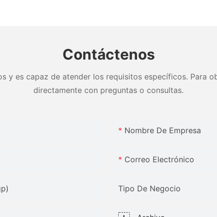
zados &
base fuerte King size - JLH
limpieza,
brica -
Furniture
& colores
Muebles 
Contáctenos
s y es capaz de atender los requisitos específicos. Para ob
directamente con preguntas o consultas.
Nombre De Empresa
Correo Electrónico
gp)
Tipo De Negocio