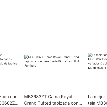
izada con
MB3683ZT Cama Royal
La mejor
B3682ZT,
Grand Tufted tapizada con
tela MB3