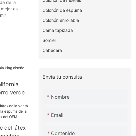
Colchón de muelles
da de la
 mejor es
Colchón de espuma
rmir
Colchón enrollable
Cama tapizada
Somier
Cabecera
Envía tu consulta
ifornia
orro verde
Nombre
Email
 del látex
Contenido
 colchón