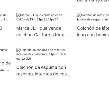
chino mini marca JLH
33pa14 de la e
memoria del gel
l
del OEM
 de
0
Marca JLH que vende
Colchón de lát
colchón California King
king con bobin
rte
21pa35 21pa34
marca JLH
ing de
Colchón de espuma con
suave
resortes internos de costo
crudo 21pa36 de la marca
JLH