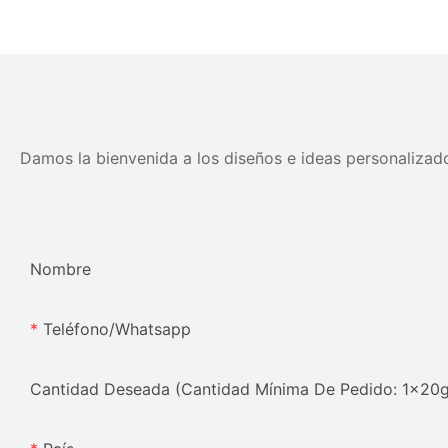
muelles de alta compresión -
tamaños personali
5 años de garantía
colores Precio de fá
Muebles JLH
Damos la bienvenida a los diseños e ideas personalizado
Nombre
Teléfono/whatsapp
Cantidad Deseada (Cantidad Mínima De Pedido: 1x20