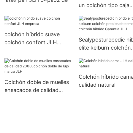
un colchón tipo caja
colchón en una caja
reseñas látex JLH
colchón híbrido suave
Sealyposturepedic hí
colchón confort JLH
elite kelburn colchón
empresa
precios de comodida
colchón híbrido Garan
JLH
Colchón híbrido cam
Colchón doble de muelles
calidad natural
ensacados de calidad
2000, colchón doble de
lujo marca JLH