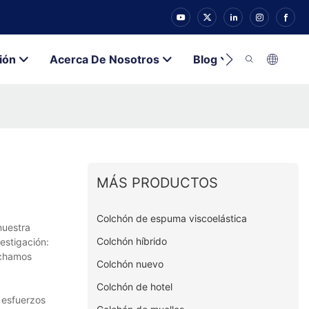
ión
Acerca De Nosotros
Blog
Contacto
MÁS PRODUCTOS
Colchón de espuma viscoelástica
nuestra
Colchón híbrido
estigación:
echamos
Colchón nuevo
Colchón de hotel
 esfuerzos