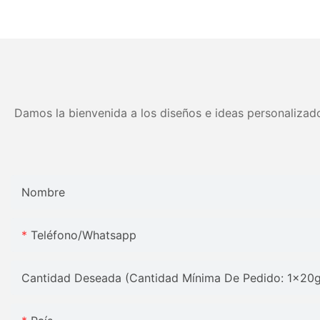
muelles de alta compresión -
tamaños personali
5 años de garantía
colores Precio de fá
Muebles JLH
Damos la bienvenida a los diseños e ideas personalizado
Nombre
Teléfono/whatsapp
Cantidad Deseada (Cantidad Mínima De Pedido: 1x20