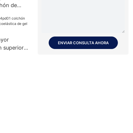
chón de
ástica,
ayor
ENVIAR CONSULTA AHORA
 superior
oelástica
x marca JLH