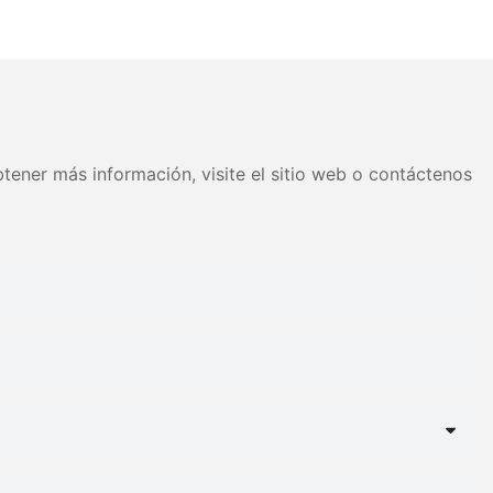
 tamaños variados
Cabecera capitoné Soporte
 Precio de fábrica -
de listones de madera Fácil
JLH
montaje
tener más información, visite el sitio web o contáctenos