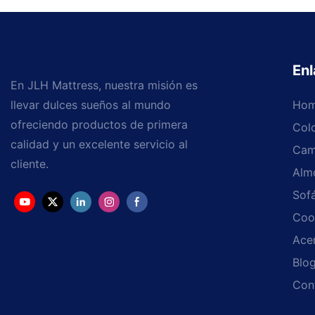
Enl
En JLH Mattress, nuestra misión es
llevar dulces sueños al mundo
Ho
ofreciendo productos de primera
Col
calidad y un excelente servicio al
Cam
cliente.
Alm
Sof
Coo
Ace
Blo
Con