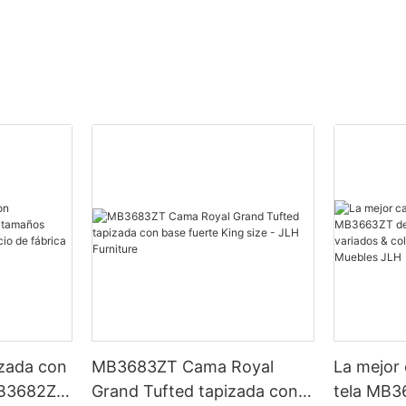
izada con
MB3683ZT Cama Royal
La mejor
B3682ZT,
Grand Tufted tapizada con
tela MB3