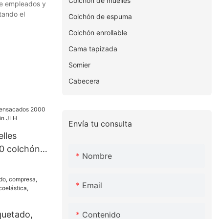
Colchón de muelles
 de empleados y
tando el
Colchón de espuma
Colchón enrollable
Cama tapizada
Somier
Cabecera
Envía tu consulta
lles
0 colchón
Nombre
in JLH
Email
uetado,
Contenido