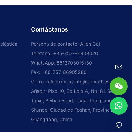
Contáctanos
elástica
Persona de contacto: Allen Cai
Teléfono: +86-757-86908020
WhatsApp: 8613703015130
Fax: +86-757-86905980
Correo electrónico:
info@jlhmattress.cn
Añadir: Piso 10, Edificio A, No. 81, Sección
Tanxi, Beihua Road, Tanxi, Longjiang,
Shunde, Ciudad de Foshan, Provincia de
Guangdong, China