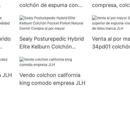
colchón de espuma con
compresa, col
resortes internos de
espuma viscoel
espuma superior JLH
bolsillo JLH
brido
Sealy Posturepedic Hybrid
Venta al por m
Elite Kelburn Colchón
34pd01 colchón
d
Pocket Porket Natural
de espuma visc
tía
Dormir Compra al por
de gel de láte
mayor
a JLH
Vendo colchon california
king comodo empresa JLH