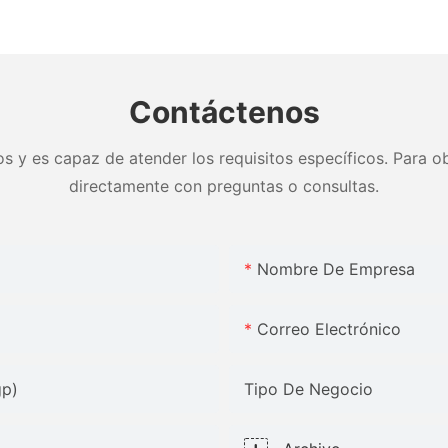
zados &
base fuerte King size - JLH
limpieza,
brica -
Furniture
& colores
Muebles 
Contáctenos
s y es capaz de atender los requisitos específicos. Para ob
directamente con preguntas o consultas.
Nombre De Empresa
Correo Electrónico
gp)
Tipo De Negocio