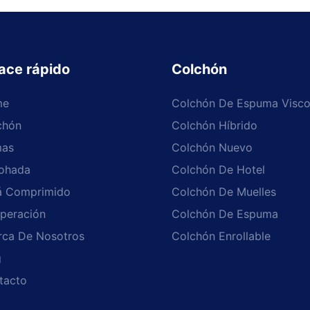
ace rápido
Colchón
me
Colchón De Espuma Visco
chón
Colchón Híbrido
as
Colchón Nuevo
ohada
Colchón De Hotel
á Comprimido
Colchón De Muelles
peración
Colchón De Espuma
rca De Nosotros
Colchón Enrollable
g
tacto