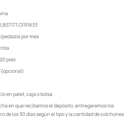
hina
0,BS7177,CFR1633
/pedazos por mes
antía
20 pies
(opcional)
ío en palet, caja o bolsa
fecha en que recibamos el depósito, entregaremos los
o de los 30 días según el tipo y la cantidad de colchones