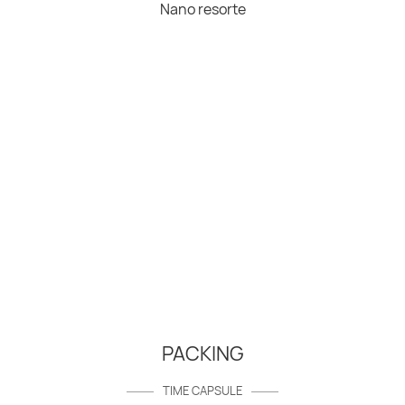
Nano resorte
PACKING
TIME CAPSULE