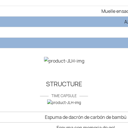
Muelle ensa
A
STRUCTURE
TIME CAPSULE
Espuma de dacrón de carbón de bambú
Espuma con memoria de gel