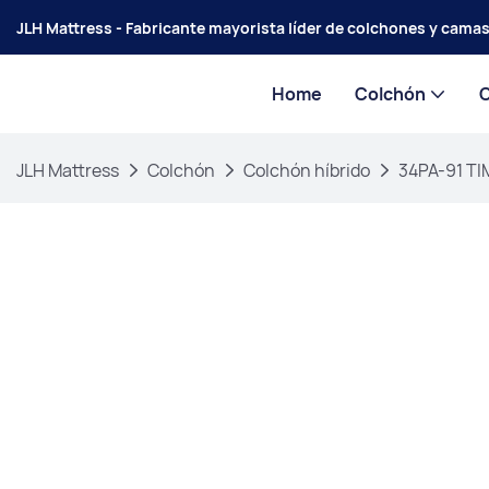
JLH Mattress - Fabricante mayorista líder de colchones y cama
Home
Colchón
JLH Mattress
Colchón
Colchón híbrido
34PA-91 TI