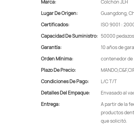
Marca:
Colchón JLH
Lugar De Origen:
Guangdong, C
Certificados:
ISO 9001 : 200
Capacidad De Suministro:
50000 pedazos
Garantía:
10 años de gar
Orden Mínima:
contenedor de 
Plazo De Precio:
MANDO,C&F,CIF
Condiciones De Pago:
L/C T/T
Detalles Del Empaque:
Envasado al vac
Entrega:
A partir de la 
productos dentr
que solicitó.