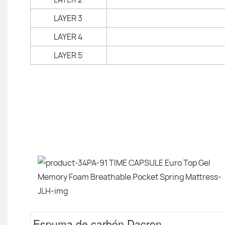
LAYER 3
LAYER 4
LAYER 5
Espuma de carbón Dacron