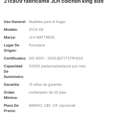
21ca09 fabricante JLH colchón king size
Uso General:
Muebles para el hogar
Modelo:
21CA-09
Marca:
JLH MATTRESS
Lugar De
Porcelana
Origen:
Certificados:
ISO 9001 : 2000,BS7177,FR1633
Capacidad
50000 pedazos/pedazos por mes
De
Suministro:
Garantía:
15 años de garantía
Orden
contenedor de 20 pies
Mínima:
Plazo De
MANDO, C&F, CIF (opcional)
Precio: