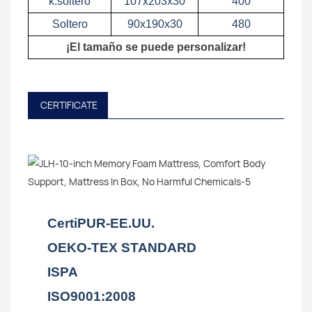
k.soltero
107x203x30
400
Soltero
90x190x30
480
¡El tamaño se puede personalizar!
CERTIFICATE
CertiPUR-EE.UU.
OEKO-TEX STANDARD
ISPA
ISO9001:2008