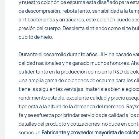
y nuestro colchón de espuma está diseñado para esta
de descompresión, rebote lento, sensibilidad a la temp
antibacterianas y antiácaros, este colchón puede ab
presión del cuerpo. Despierta sintiendo como si te h
cubito de hielo.
Durante el desarrollo durante años, JLH ha pasado var
calidad nacionales y ha ganado muchos honores. Aho
es líder tanto en la producción como en la R&D de c
una amplia gama de colchones de espuma para los cl
tiene las siguientes ventajas: materiales bien elegido
rendimiento estable, excelente calidad y precio asequ
tipo está a la altura de la demanda del mercado. Rays
fe y se esfuerza por brindar servicios de calidad a los
detalles del producto y cotizaciones, no dude en co
somos un
Fabricante y proveedor mayorista de colc