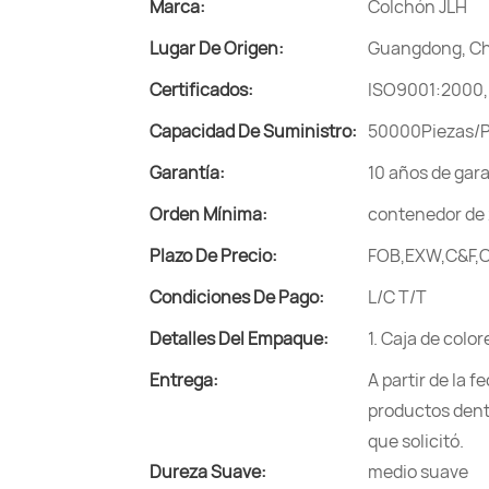
Marca:
Colchón JLH
Lugar De Origen:
Guangdong, C
Certificados:
ISO9001:2000,
Capacidad De Suministro:
50000Piezas/
Garantía:
10 años de gar
Orden Mínima:
contenedor de 
Plazo De Precio:
FOB,EXW,C&F,C
Condiciones De Pago:
L/C T/T
Detalles Del Empaque:
1. Caja de colo
Entrega:
A partir de la 
productos dentr
que solicitó.
Dureza Suave:
medio suave