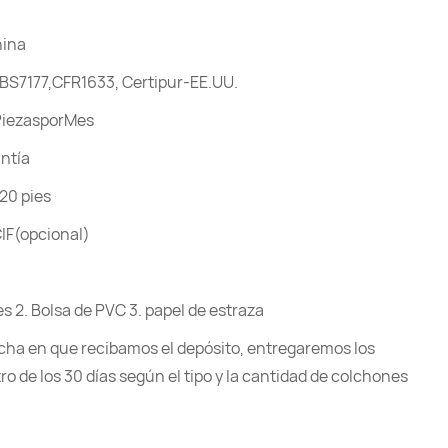
hina
BS7177,CFR1633, Certipur-EE.UU.
PiezasporMes
antía
20 pies
IF(opcional)
res 2. Bolsa de PVC 3. papel de estraza
fecha en que recibamos el depósito, entregaremos los
o de los 30 días según el tipo y la cantidad de colchones