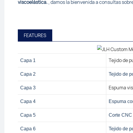
viscoelástica.
, damos la bienvenida a consultas sobre
FEATURES
Tejido de p
Capa 1
Capa 2
Tejido de p
Espuma vis
Capa 3
Capa 4
Espuma con
Capa 5
Corte CNC 
Capa 6
Tejido de p