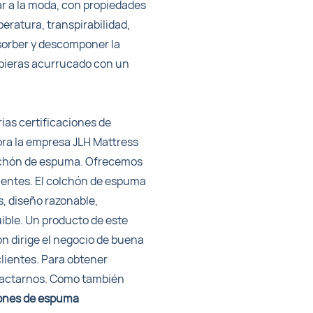
r a la moda, con propiedades
eratura, transpirabilidad,
sorber y descomponer la
ubieras acurrucado con un
ias certificaciones de
ra la empresa JLH Mattress
olchón de espuma. Ofrecemos
ientes. El colchón de espuma
s, diseño razonable,
ible. Un producto de este
on dirige el negocio de buena
 clientes. Para obtener
ntactarnos. Como también
hones de espuma