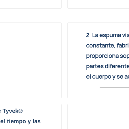
La espuma vis
2
constante, fabr
proporciona sop
partes diferent
el cuerpo y se a
de Tyvek®
el tiempo y las