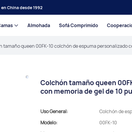
s en China desde 1992
Camas
Almohada
Sofá Comprimido
Cooperaci
n tamaño queen 00FK-10 colchón de espuma personalizado co
Colchón tamaño queen 00FK
con memoria de gel de 10 p
Uso General:
Colchón de es
Modelo:
00FK-10