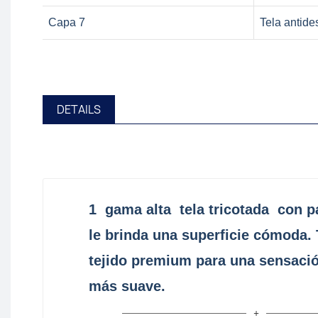
Capa 7
Tela antide
DETAILS
1
gama alta
tela tricotada
con pa
le brinda una superficie cómoda.
tejido premium para una sensació
más suave.